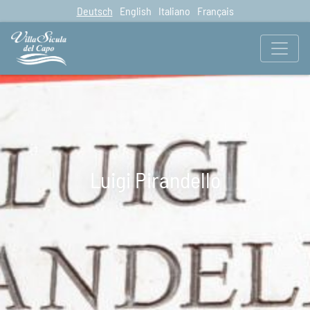
Deutsch
English
Italiano
Français
Luigi Pirandello