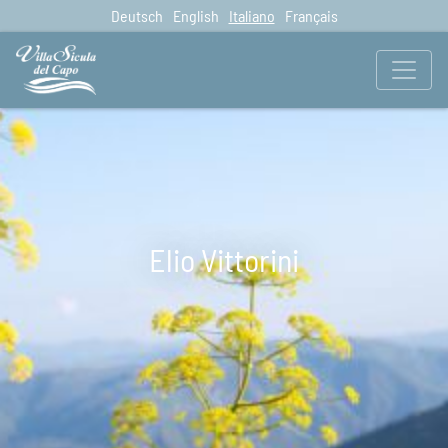
Deutsch
English
Italiano
Français
Elio Vittorini