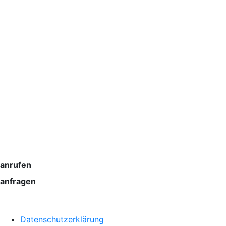
anrufen
+49 (0) 211 94 25 63 99
anfragen
contact@villasicula-capo.com
Datenschutzerklärung